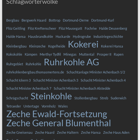
Schlagwörterwolke
Bergbau
Bergwerk Haard
Bottrop
Dortmund-Derne
Dortmund-Kurl
Flöz Geitling
Flöz Kreftenscheer
Flöz Mausegatt
Fochriw
Halde Deusenberg
Halde Hansa
Hausbrandkohle
Huckarde
Hydrogrube
Industriegeschichte
Kokerei
Kleinbergbau
Kleinzeche
Kogelheide
Kokerei Hansa
Kokskohle
Kämpen
Merthyr Tydfil
Minegas
Muttental
Prosper II
Rapen
Ruhrkohle AG
Ruhrgebiet
Ruhrkohle
ruhrkohlenbergbau.thomasmertens.de
Schachtanlage Minister Achenbach 1/2
Schacht Ickern 3
Schacht Minister Achenbach 3
Schacht Minister Achenbach 4
Schacht Minister Achenbach 7
Schacht Minister Achenbach Alstedde
Steinkohle
Schrägschacht
Stollenbergbau
Streb
Suderwich
Tetraeder
Untertage
Vormholz
Wales
Zeche Ewald-Fortsetzung
Zeche General Blumenthal
Zeche Gneisenau
Zeche Haard
Zeche Haltern
Zeche Hansa
Zeche Haus Aden