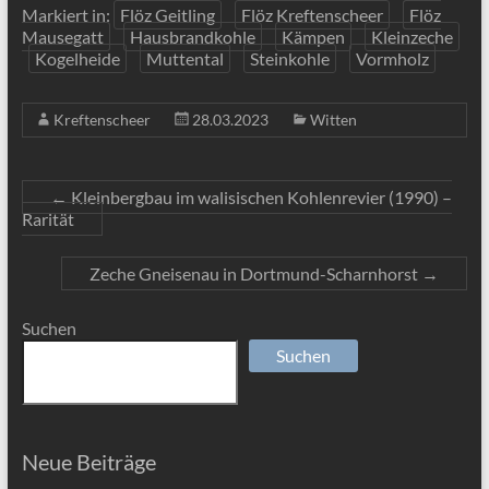
Markiert in:
Flöz Geitling
Flöz Kreftenscheer
Flöz
Mausegatt
Hausbrandkohle
Kämpen
Kleinzeche
Kogelheide
Muttental
Steinkohle
Vormholz
Kreftenscheer
28.03.2023
Witten
←
Kleinbergbau im walisischen Kohlenrevier (1990) –
Rarität
Zeche Gneisenau in Dortmund-Scharnhorst
→
Suchen
Suchen
Neue Beiträge