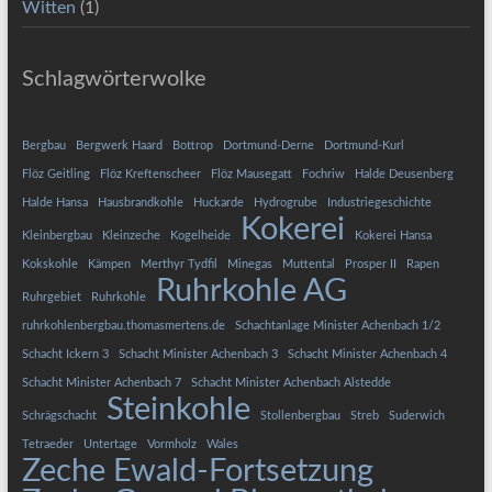
Witten
(1)
Schlagwörterwolke
Bergbau
Bergwerk Haard
Bottrop
Dortmund-Derne
Dortmund-Kurl
Flöz Geitling
Flöz Kreftenscheer
Flöz Mausegatt
Fochriw
Halde Deusenberg
Halde Hansa
Hausbrandkohle
Huckarde
Hydrogrube
Industriegeschichte
Kokerei
Kleinbergbau
Kleinzeche
Kogelheide
Kokerei Hansa
Kokskohle
Kämpen
Merthyr Tydfil
Minegas
Muttental
Prosper II
Rapen
Ruhrkohle AG
Ruhrgebiet
Ruhrkohle
ruhrkohlenbergbau.thomasmertens.de
Schachtanlage Minister Achenbach 1/2
Schacht Ickern 3
Schacht Minister Achenbach 3
Schacht Minister Achenbach 4
Schacht Minister Achenbach 7
Schacht Minister Achenbach Alstedde
Steinkohle
Schrägschacht
Stollenbergbau
Streb
Suderwich
Tetraeder
Untertage
Vormholz
Wales
Zeche Ewald-Fortsetzung