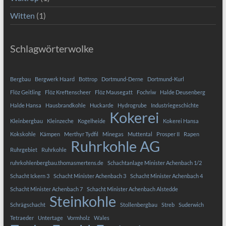
Witten
(1)
Schlagwörterwolke
Bergbau
Bergwerk Haard
Bottrop
Dortmund-Derne
Dortmund-Kurl
Flöz Geitling
Flöz Kreftenscheer
Flöz Mausegatt
Fochriw
Halde Deusenberg
Halde Hansa
Hausbrandkohle
Huckarde
Hydrogrube
Industriegeschichte
Kokerei
Kleinbergbau
Kleinzeche
Kogelheide
Kokerei Hansa
Kokskohle
Kämpen
Merthyr Tydfil
Minegas
Muttental
Prosper II
Rapen
Ruhrkohle AG
Ruhrgebiet
Ruhrkohle
ruhrkohlenbergbau.thomasmertens.de
Schachtanlage Minister Achenbach 1/2
Schacht Ickern 3
Schacht Minister Achenbach 3
Schacht Minister Achenbach 4
Schacht Minister Achenbach 7
Schacht Minister Achenbach Alstedde
Steinkohle
Schrägschacht
Stollenbergbau
Streb
Suderwich
Tetraeder
Untertage
Vormholz
Wales