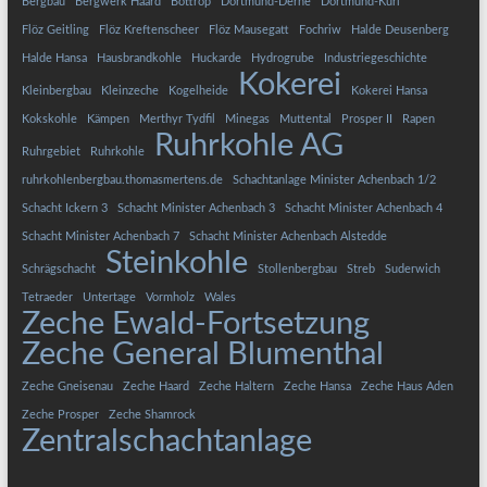
Bergbau
Bergwerk Haard
Bottrop
Dortmund-Derne
Dortmund-Kurl
Flöz Geitling
Flöz Kreftenscheer
Flöz Mausegatt
Fochriw
Halde Deusenberg
Halde Hansa
Hausbrandkohle
Huckarde
Hydrogrube
Industriegeschichte
Kokerei
Kleinbergbau
Kleinzeche
Kogelheide
Kokerei Hansa
Kokskohle
Kämpen
Merthyr Tydfil
Minegas
Muttental
Prosper II
Rapen
Ruhrkohle AG
Ruhrgebiet
Ruhrkohle
ruhrkohlenbergbau.thomasmertens.de
Schachtanlage Minister Achenbach 1/2
Schacht Ickern 3
Schacht Minister Achenbach 3
Schacht Minister Achenbach 4
Schacht Minister Achenbach 7
Schacht Minister Achenbach Alstedde
Steinkohle
Schrägschacht
Stollenbergbau
Streb
Suderwich
Tetraeder
Untertage
Vormholz
Wales
Zeche Ewald-Fortsetzung
Zeche General Blumenthal
Zeche Gneisenau
Zeche Haard
Zeche Haltern
Zeche Hansa
Zeche Haus Aden
Zeche Prosper
Zeche Shamrock
Zentralschachtanlage