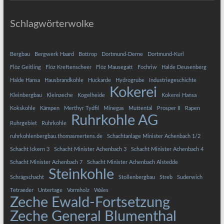
Schlagwörterwolke
Bergbau
Bergwerk Haard
Bottrop
Dortmund-Derne
Dortmund-Kurl
Flöz Geitling
Flöz Kreftenscheer
Flöz Mausegatt
Fochriw
Halde Deusenberg
Halde Hansa
Hausbrandkohle
Huckarde
Hydrogrube
Industriegeschichte
Kokerei
Kleinbergbau
Kleinzeche
Kogelheide
Kokerei Hansa
Kokskohle
Kämpen
Merthyr Tydfil
Minegas
Muttental
Prosper II
Rapen
Ruhrkohle AG
Ruhrgebiet
Ruhrkohle
ruhrkohlenbergbau.thomasmertens.de
Schachtanlage Minister Achenbach 1/2
Schacht Ickern 3
Schacht Minister Achenbach 3
Schacht Minister Achenbach 4
Schacht Minister Achenbach 7
Schacht Minister Achenbach Alstedde
Steinkohle
Schrägschacht
Stollenbergbau
Streb
Suderwich
Tetraeder
Untertage
Vormholz
Wales
Zeche Ewald-Fortsetzung
Zeche General Blumenthal