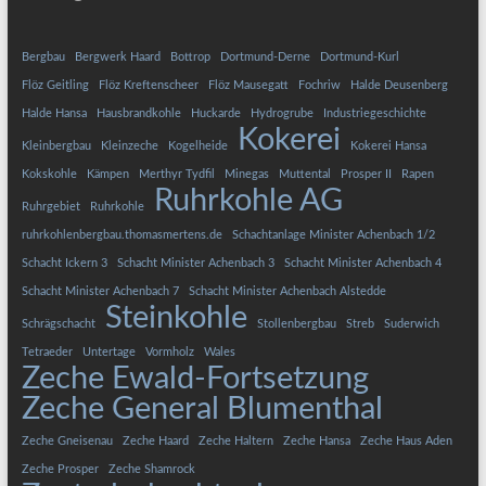
Bergbau
Bergwerk Haard
Bottrop
Dortmund-Derne
Dortmund-Kurl
Flöz Geitling
Flöz Kreftenscheer
Flöz Mausegatt
Fochriw
Halde Deusenberg
Halde Hansa
Hausbrandkohle
Huckarde
Hydrogrube
Industriegeschichte
Kokerei
Kleinbergbau
Kleinzeche
Kogelheide
Kokerei Hansa
Kokskohle
Kämpen
Merthyr Tydfil
Minegas
Muttental
Prosper II
Rapen
Ruhrkohle AG
Ruhrgebiet
Ruhrkohle
ruhrkohlenbergbau.thomasmertens.de
Schachtanlage Minister Achenbach 1/2
Schacht Ickern 3
Schacht Minister Achenbach 3
Schacht Minister Achenbach 4
Schacht Minister Achenbach 7
Schacht Minister Achenbach Alstedde
Steinkohle
Schrägschacht
Stollenbergbau
Streb
Suderwich
Tetraeder
Untertage
Vormholz
Wales
Zeche Ewald-Fortsetzung
Zeche General Blumenthal
Zeche Gneisenau
Zeche Haard
Zeche Haltern
Zeche Hansa
Zeche Haus Aden
Zeche Prosper
Zeche Shamrock