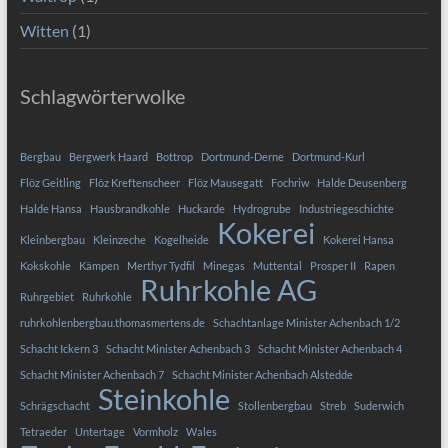
Witten
(1)
Schlagwörterwolke
Bergbau
Bergwerk Haard
Bottrop
Dortmund-Derne
Dortmund-Kurl
Flöz Geitling
Flöz Kreftenscheer
Flöz Mausegatt
Fochriw
Halde Deusenberg
Halde Hansa
Hausbrandkohle
Huckarde
Hydrogrube
Industriegeschichte
Kokerei
Kleinbergbau
Kleinzeche
Kogelheide
Kokerei Hansa
Kokskohle
Kämpen
Merthyr Tydfil
Minegas
Muttental
Prosper II
Rapen
Ruhrkohle AG
Ruhrgebiet
Ruhrkohle
ruhrkohlenbergbau.thomasmertens.de
Schachtanlage Minister Achenbach 1/2
Schacht Ickern 3
Schacht Minister Achenbach 3
Schacht Minister Achenbach 4
Schacht Minister Achenbach 7
Schacht Minister Achenbach Alstedde
Steinkohle
Schrägschacht
Stollenbergbau
Streb
Suderwich
Tetraeder
Untertage
Vormholz
Wales