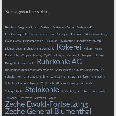
Schlagwörterwolke
Bergbau
Bergwerk Haard
Bottrop
Dortmund-Derne
Dortmund-Kurl
Flöz Geitling
Flöz Kreftenscheer
Flöz Mausegatt
Fochriw
Halde Deusenberg
Halde Hansa
Hausbrandkohle
Huckarde
Hydrogrube
Industriegeschichte
Kokerei
Kleinbergbau
Kleinzeche
Kogelheide
Kokerei Hansa
Kokskohle
Kämpen
Merthyr Tydfil
Minegas
Muttental
Prosper II
Rapen
Ruhrkohle AG
Ruhrgebiet
Ruhrkohle
ruhrkohlenbergbau.thomasmertens.de
Schachtanlage Minister Achenbach 1/2
Schacht Ickern 3
Schacht Minister Achenbach 3
Schacht Minister Achenbach 4
Schacht Minister Achenbach 7
Schacht Minister Achenbach Alstedde
Steinkohle
Schrägschacht
Stollenbergbau
Streb
Suderwich
Tetraeder
Untertage
Vormholz
Wales
Zeche Ewald-Fortsetzung
Zeche General Blumenthal